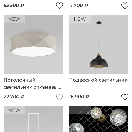
регулировкой яркости
плафонами
53 500 ₽
11 700 ₽
и цветовой
температуры
(3000/4000/6000К)
IP54
Потолочный
Подвесной светильник
светильник с тканевым
абажуром
22 700 ₽
16 900 ₽