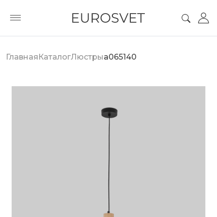
Главная
Каталог
Люстры
a065140