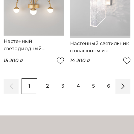
Настенный
Настенный светильник
светодиодный
с плафоном из
светильник Ragno
фактурного стекла
15 200 ₽
14 200 ₽
1
2
3
4
5
6
7