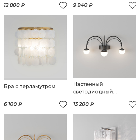
плафоном
12 800 ₽
9 940 ₽
Настенный
Бра с перламутром
светодиодный
светильник Ragno
6 100 ₽
13 200 ₽