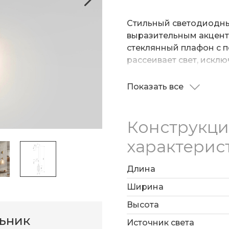
Стильный светодиодны
выразительным акцент
стеклянный плафон с 
рассеивает свет, искл
крепления гарантирую
спокойствие и уют. Св
Показать все
— тот самый, в которо
Модель идеально подо
прихожей.
Конструкц
характерис
Длина
Ширина
Высота
льник
Источник света