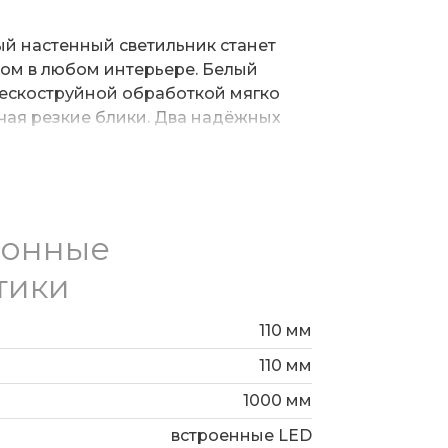
й настенный светильник станет
ом в любом интерьере. Белый
пескоструйной обработкой мягко
ючая резкие блики. Два надёжных
т уверенную фиксацию, даря
етодиоды дарят ровный, уютный свет
м хочется задержаться подольше.
йдёт для гостиной, спальни или
ионные
тики
110 мм
110 мм
1000 мм
встроенные LED