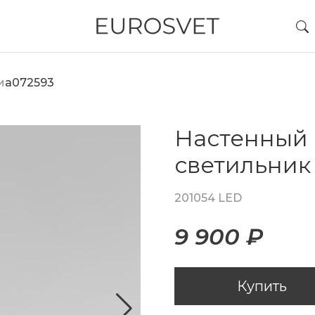
и
a072593
Настенный
светильник
201054 LED
9 900 ₽
Купить