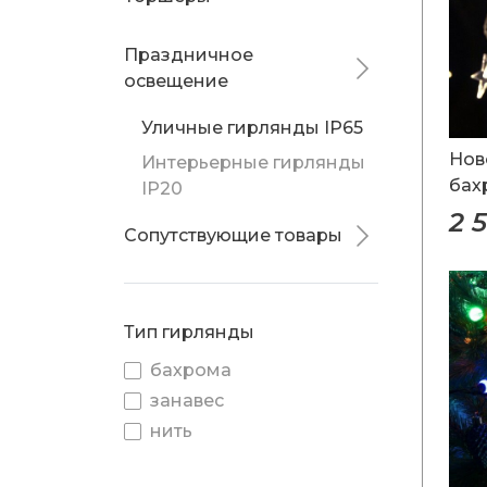
Праздничное
освещение
Уличные гирлянды IP65
Нов
Интерьерные гирлянды
бах
IP20
2 
Сопутствующие товары
Тип гирлянды
бахрома
занавес
нить