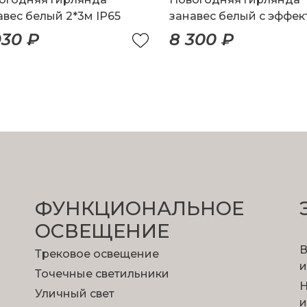
авес белый 2*3м IP65
занавес белый с эффе
мерцания 2*3м IP65
930 ₽
8 300 ₽
ФУНКЦИОНА­ЛЬНОЕ
ОСВЕЩЕНИЕ
В
Трековое освещение
и
Точечные светильники
Н
Уличный свет
и