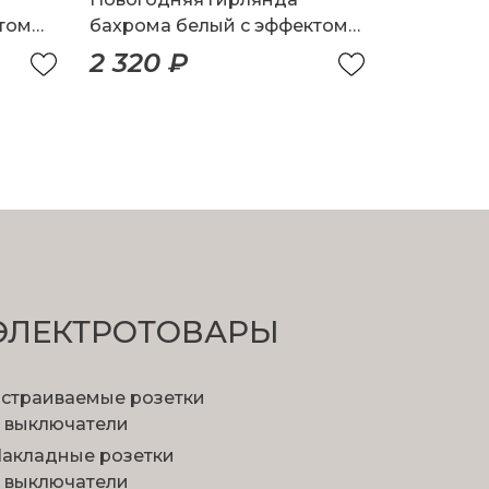
ктом
бахрома белый с эффектом
мерцания 3*0,6м IP65
2 320 ₽
ЭЛЕКТРОТОВАРЫ
страиваемые розетки
 выключатели
акладные розетки
 выключатели