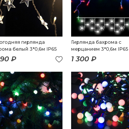
огодняя гирлянда
Гирлянда бахрома с
рома белый 3*0,6м IP65
мерцанием 3*0,6м IP65
590 ₽
1 300 ₽