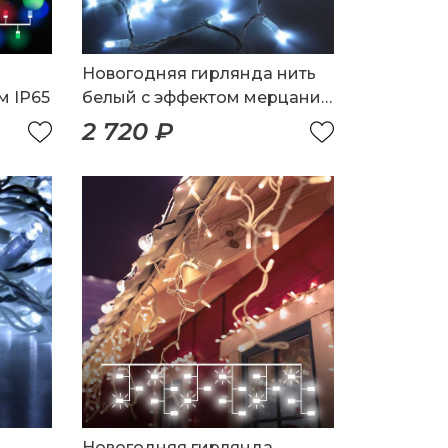
с
Новогодняя гирлянда нить
м IP65
белый с эффектом мерцания
20м IP65
2 720 ₽
Новогодняя гирлянда