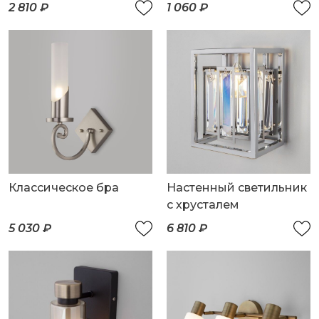
плафонами
плафоном
2 810 ₽
1 060 ₽
Классическое бра
Настенный светильник
с хрусталем
5 030 ₽
6 810 ₽