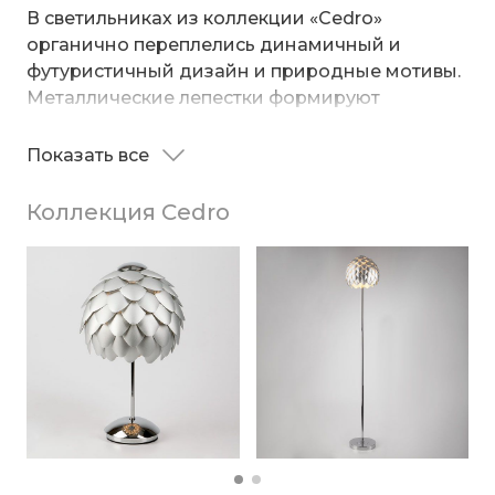
В светильниках из коллекции «Cedro»
органично переплелись динамичный и
футуристичный дизайн и природные мотивы.
Металлические лепестки формируют
необычные абажуры в виде шишки. Модели
придутся по вкусу ценителям оригинальных
Показать все
решений и прекрасно дополнят современный
интерьер.
Коллекция Cedro