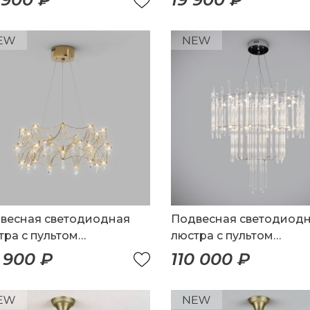
весная светодиодная
Подвесная светодиод
тра с пультом
люстра с пультом
авления
управления и декором
 900 ₽
110 000 ₽
акрила