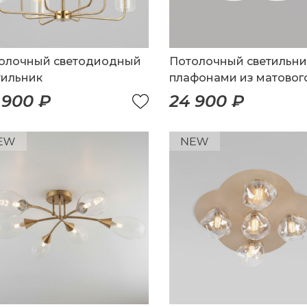
олочный светодиодный
Потолочный светильни
тильник
плафонами из матовог
стекла
 900 ₽
24 900 ₽