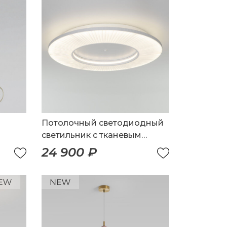
Потолочный светодиодный
светильник с тканевым
рассеивателем
24 900 ₽