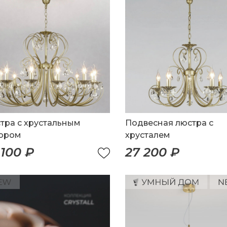
тра с хрустальным
Подвесная люстра с
ором
хрусталем
 100 ₽
27 200 ₽