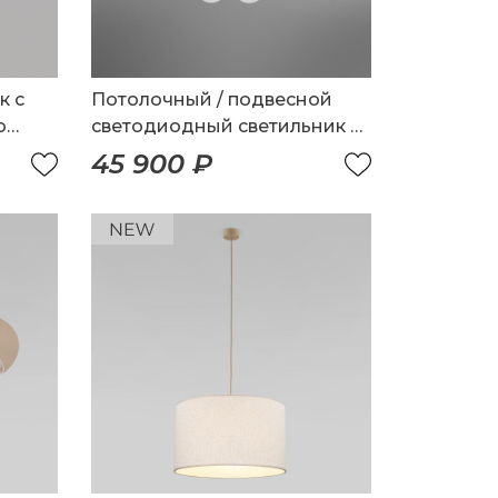
к с
Потолочный / подвесной
о
светодиодный светильник с
регулировкой цветовой
45 900 ₽
температуры