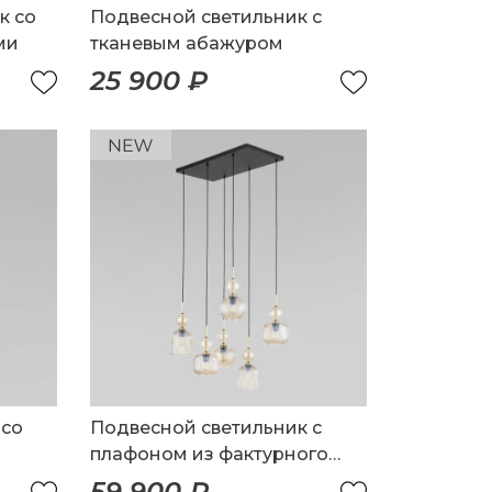
к со
Подвесной светильник с
ми
тканевым абажуром
25 900 ₽
 со
Подвесной светильник с
плафоном из фактурного
стекла
59 900 ₽