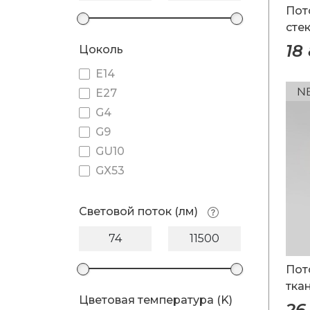
Пот
сте
18
Цоколь
E14
E27
G4
G9
GU10
GX53
Световой поток (лм)
Пот
тка
Цветовая температура (K)
26