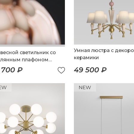
Умная люстра с декоро
весной светильник со
керамики
клянным плафоном
ной работы
 700 ₽
49 500 ₽