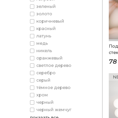
зеленый
золото
коричневый
красный
латунь
медь
Под
никель
сте
оранжевый
руч
78
светлое дерево
серебро
серый
тёмное дерево
хром
черный
черный жемчуг
показать все