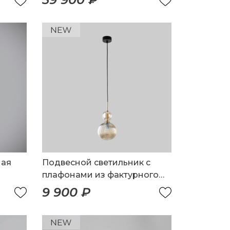
ная
Подвесной светильник с
плафонами из фактурного
 из
стекла
9 900 ₽