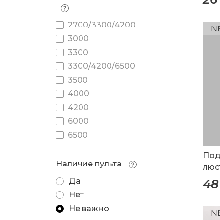
2700/3300/4200
3000
3300
3300/4200/6500
3500
4000
4200
6000
6500
Под
Наличие пульта
люс
упр
Да
48
Нет
Не важно