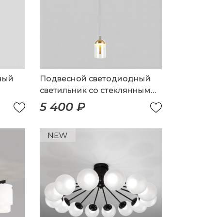
ный
Подвесной светодиодный
светильник со стеклянным
плафоном
5 400 ₽