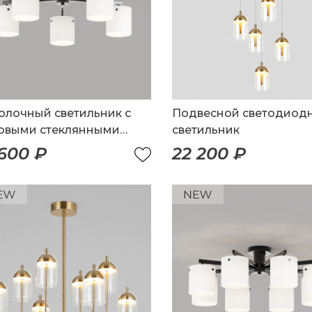
олочный светильник с
Подвесной светодиод
овыми стеклянными
светильник
фонами
 600 ₽
22 200 ₽