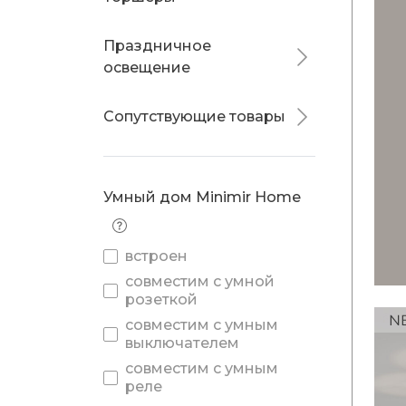
Праздничное
освещение
Сопутствующие товары
Умный дом Minimir Home
встроен
совместим с умной
розеткой
совместим с умным
выключателем
совместим с умным
реле