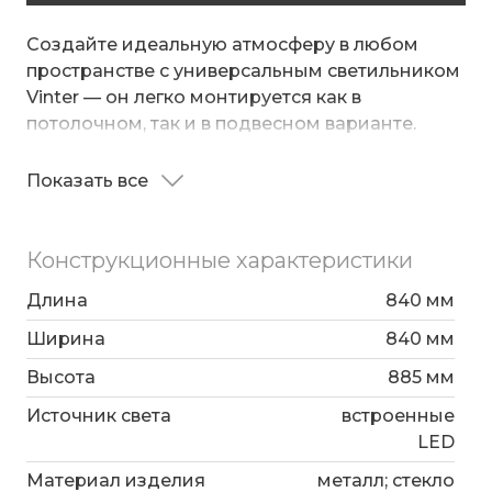
Создайте идеальную атмосферу в любом
пространстве с универсальным светильником
Vinter — он легко монтируется как в
потолочном, так и в подвесном варианте.
14 плафонов с пескоструйным стеклом мягко
Показать все
рассеивают свет, создавая деликатные
светотени и придавая интерьеру утончённую
глубину.
Конструкционные характеристики
Встроенные светодиоды обеспечивают яркое
Длина
840 мм
и равномерное освещение, а возможность
Ширина
840 мм
менять цветовую температуру прямо с
выключателя позволяет подстраивать свет
Высота
885 мм
под настроение — от уютного тёплого до
Источник света
встроенные
бодрящего холодного.
Стильный и функциональный, этот светильник
LED
станет выразительным акцентом в сочетании
Материал изделия
металл; стекло