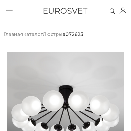
Главная
Каталог
Люстры
a072623