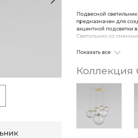
Подвесной светильник 
предназначен для соз
акцентной подсветки в
Светильник со сменны
освещение на площади 
кухне, в зале или в каб
Показать все
Однорожковый светил
оснащен системой рег
Коллекция 
позволяющей размещат
уменьшая или увеличив
потока. Накладной све
натяжных потолках пр
льник