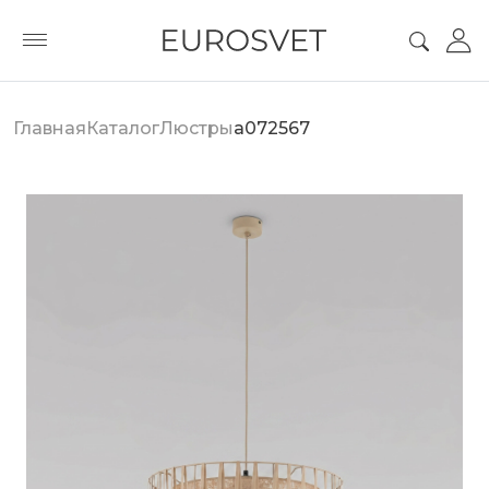
Главная
Каталог
Люстры
a072567