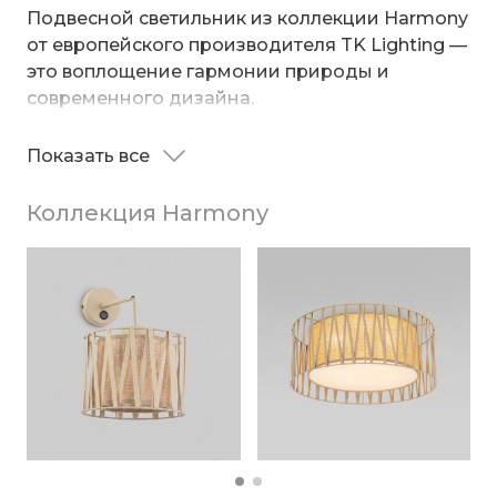
Подвесной светильник из коллекции Harmony
от европейского производителя TK Lighting —
это воплощение гармонии природы и
современного дизайна.
Плафон, выполненный из инновационного
Показать все
материала Juta, создаёт тёплое и уютное
освещение, приятное для глаз, и наполняет
Коллекция Harmony
пространство мягким, рассеянным светом.
Особый шарм модели придаёт изящный
декоративный элемент из металла. Его
строгий геометрический узор эффектно
контрастирует с локаничными линиями
плафона, превращая светильник в настоящий
арт-объект.
Светильник со сменной лампой Е27 создаст
качественное освещение на площади 5 кв.м. и
подсветит рабочие зоны на кухне, в гостиной