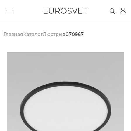
Главная
Каталог
Люстры
a070967