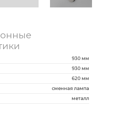
ика света используются сменные
.
ионные
тики
930 мм
930 мм
620 мм
сменная лампа
металл