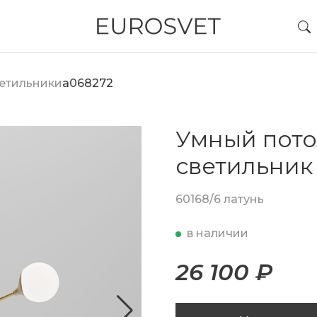
етильники
a068272
Умный пот
светильник
60168/6 латунь
в наличии
26 100 ₽