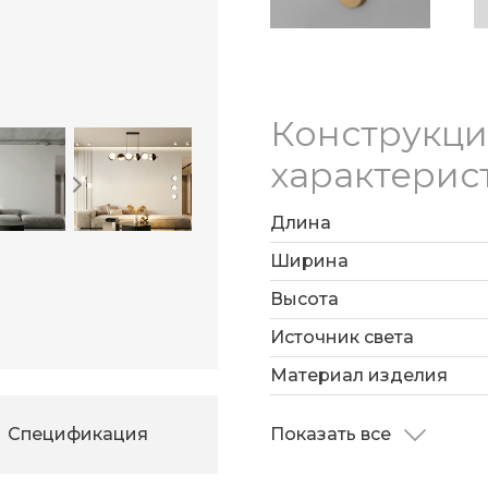
В качестве источн
лампы с цоколем G9
Конструкц
характерис
Длина
Ширина
Высота
Источник света
Материал изделия
Спецификация
Показать все