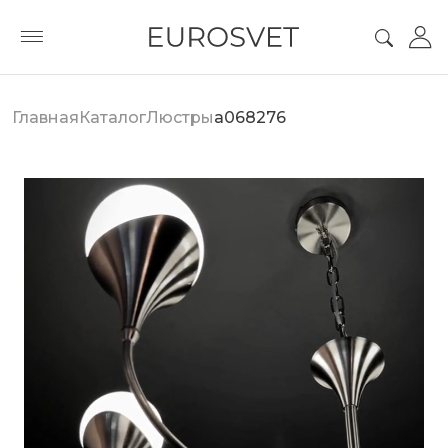
Главная
Каталог
Люстры
a068276