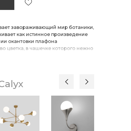
ывает завораживающий мир ботаники,
живает как истинное произведение
нии окантовки плафона
о цветка, в чашечке которого нежно
кий плафон, излучающий
 подвесными светильниками
обавляет интерьеру визуальной
Calyx
толочными решениями со строгими
торые создают баланс.
ники могут использоваться в
ым уровнем потолка благодаря
оте.
а цветовых решения: латунь и