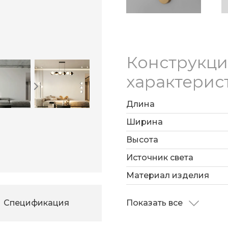
В качестве источн
лампы с цоколем G9
Конструкц
характерис
Длина
Ширина
Высота
Источник света
Материал изделия
Спецификация
Показать все