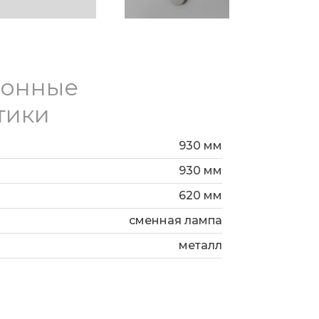
ика света используются сменные
.
ионные
тики
930 мм
930 мм
620 мм
сменная лампа
металл