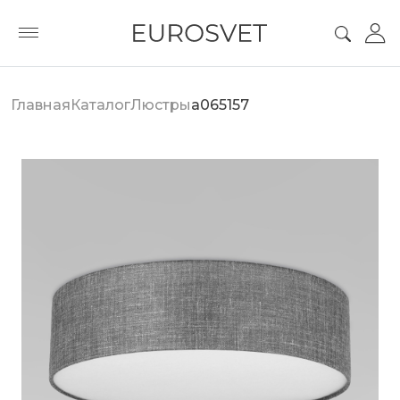
Главная
Каталог
Люстры
a065157