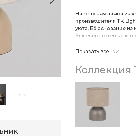
Настольная лампа из к
производителя TK Ligh
уюта. Её основание из
бежевого оттенка выгл
лаконичные формы дел
любого интерьера.
Показать все
Главным акцентом свет
натуральной ткани, кот
Коллекция 
наполняя пространство
Лампа не просто освещ
настроение, идеально 
отдыха или работы. О
прикроватной тумбочки
подчёркивая индивиду
льник