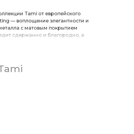
оллекции Tami от европейского
ting — воплощение элегантности и
 металла с матовым покрытием
ядит сдержанно и благородно, а
ают модель универсальной для
ильника является абажур из
орый мягко рассеивает свет,
Tami
 атмосферой тепла и гармонии.
ает комнату, но и создаёт особое
подходя для чтения, вечернего
на станет стильным дополнением
, рабочего стола или комода,
альность вашего дома.