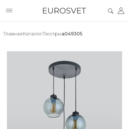
Главная
Каталог
Люстры
a049305