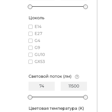
Цоколь
E14
E27
G4
G9
GU10
GX53
Световой поток (лм)
Цветовая температура (K)