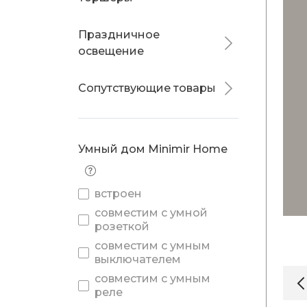
Праздничное
освещение
Сопутствующие товары
Умный дом Minimir Home
встроен
совместим с умной
розеткой
совместим с умным
выключателем
совместим с умным
реле