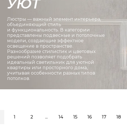
УЮТ
Люстры — важный элемент интерьера,
объединяющий стиль
и функциональность. В категории
представлены подвесные и потолочные
модели, создающие эффектное
освещение в пространстве.
Разнообразие стилистик и цветовых
решений позволяет подобрать
идеальный светильник для уютной
квартиры или просторного дома,
учитывая особенности разных типов
потолков.
1
2
...
14
15
16
17
18