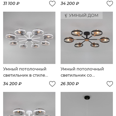
хрусталем Eurosvet
стеклянными
31 100 ₽
34 200 ₽
Amantea 10122/6
плафонами
Умный потолочный
Умный потолочный
светильник в стиле
светильник со
лофт
стеклянными
34 200 ₽
26 300 ₽
плафонами