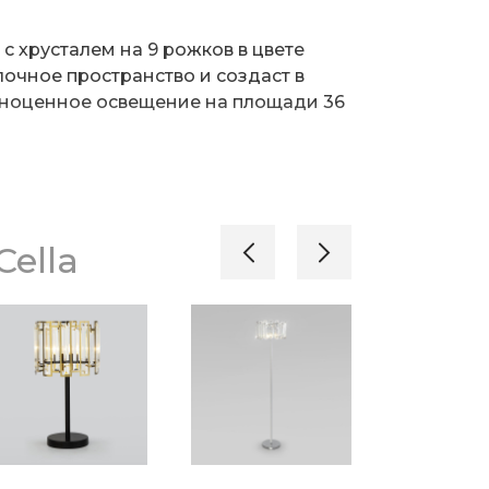
с хрусталем на 9 рожков в цвете
очное пространство и создаст в
ноценное освещение на площади 36
ьные пластины, украшенные
околем E14 типа свеча переливаются
завораживающими бликами. В
ella
й люстры использовали хрусталь с
 высококачественный металл с
окрытием.