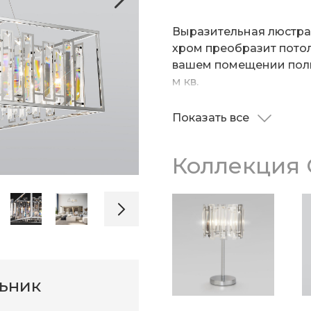
Выразительная люстра 
хром преобразит потол
вашем помещении пол
м кв.
Декоративные хрустал
Показать все
сменными лампами с ц
на свету искристыми 
Коллекция C
производстве подвесно
эффектной огранкой и
надежным защитным п
льник