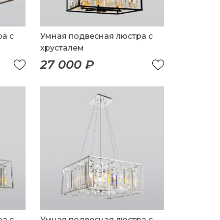
а с
Умная подвесная люстра с
хрусталем
27 000 ₽
а с
Умная подвесная люстра с