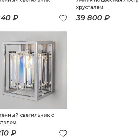
хрусталем
840 ₽
39 800 ₽
тенный светильник с
сталем
810 ₽