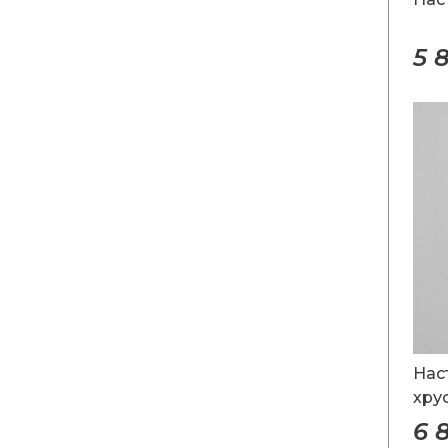
5 
Нас
хру
6 