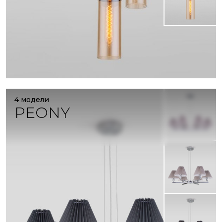
4 модели
PEONY