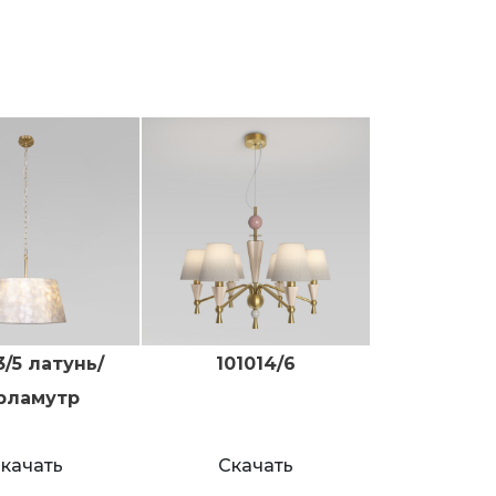
3/5 латунь/
101014/6
рламутр
качать
Скачать