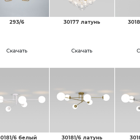
293/6
30177 латунь
301
Скачать
Скачать
С
30181/6 белый
30181/6 латунь
301