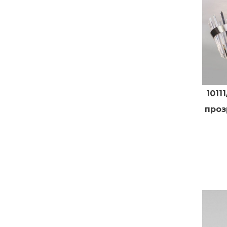
1011
проз