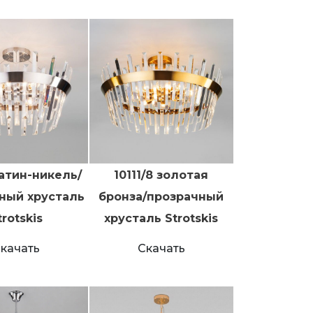
 сатин-никель/
10111/8 золотая
ный хрусталь
бронза/прозрачный
trotskis
хрусталь Strotskis
качать
Скачать