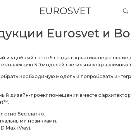
укции Eurosvet и Bo
ый и удобный способ создать креативное решение 
е коллекцию 3D моделей светильников различных ст
добрать необходимую модель и попробовать интегр
ный дизайн-проект помещения вместе с архитектор
et™.
олютно бесплатно.
ктуальными новинками.
 Max (Vray).