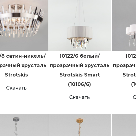
1/8 сатин-никель/
10122/6 белый/
101
рачный хрусталь
прозрачный хрусталь
прозрач
Strotskis
Strotskis Smart
Stro
(10106/6)
(
Скачать
Скачать
С