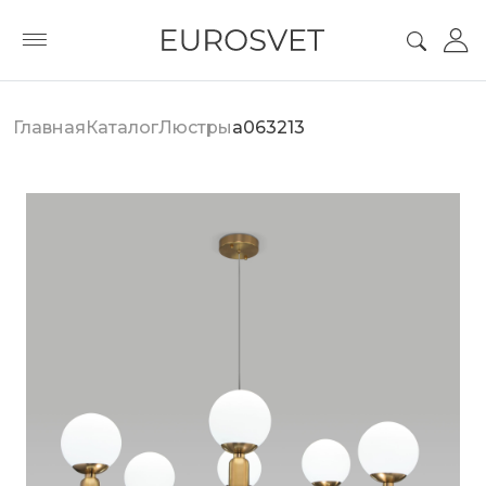
Главная
Каталог
Люстры
a063213