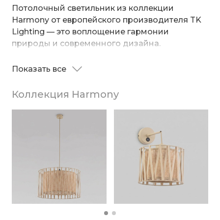
Потолочный светильник из коллекции
Harmony от европейского производителя TK
Lighting — это воплощение гармонии
природы и современного дизайна.
Плафон, выполненный из инновационного
Показать все
материала Juta, создаёт тёплое и уютное
освещение, приятное для глаз, и наполняет
Коллекция Harmony
пространство мягким, рассеянным светом.
Особый шарм модели придаёт изящный
декоративный элемент из металла. Его
строгий геометрический узор эффектно
контрастирует с локаничными линиями
плафона, превращая светильник в настоящий
арт-объект.
Светильник со сменной лампой с цоколем E27
обеспечит качественное освещение на
площади до 10 кв. м. Идеально подойдёт для