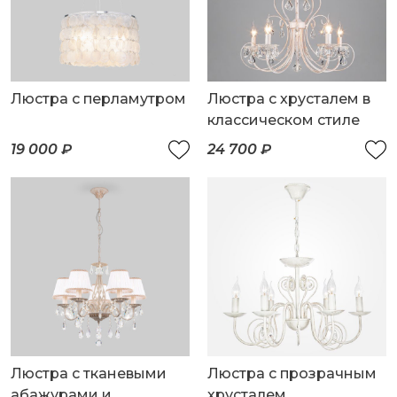
Люстра с перламутром
Люстра с хрусталем в
классическом стиле
19 000 ₽
24 700 ₽
Люстра с тканевыми
Люстра с прозрачным
абажурами и
хрусталем