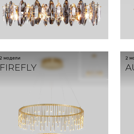
2 модели
2 м
FIREFLY
A