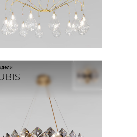
одели
UBIS