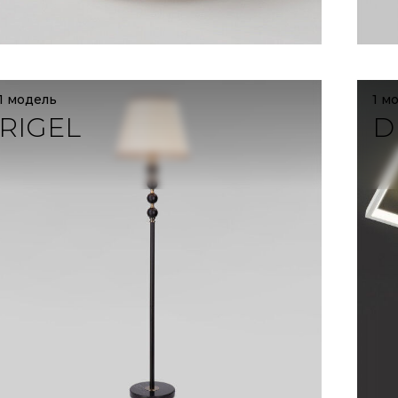
1 модель
1 м
RIGEL
D