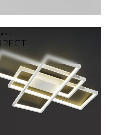
одель
IRECT