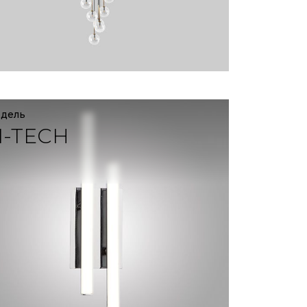
одель
I-TECH