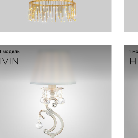
1 модель
1 м
IVIN
H