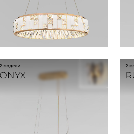
2 модели
2 м
ONYX
R