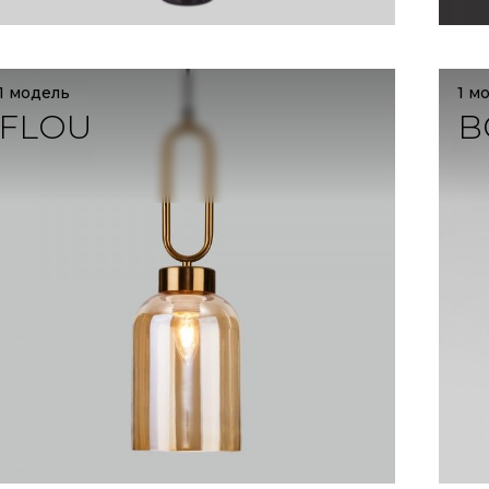
1 модель
1 м
FLOU
B