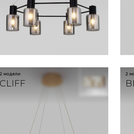
2 модели
2 м
CLIFF
B