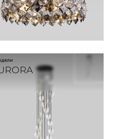
одели
URORA