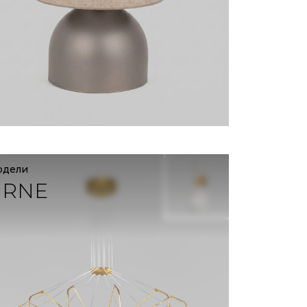
одели
IRNE