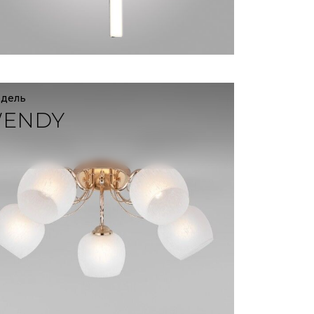
одель
ENDY