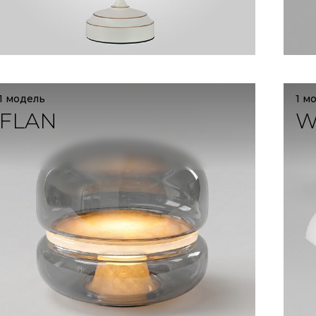
1 модель
1 м
FLAN
W