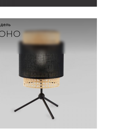
одель
OHO