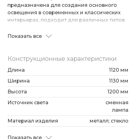
предназначена для создания основного
освещения в современных и классических
интерьерах, подходит для различных типов
помещений: гостиная; спальня и рассчитана
на площадь освещения 9 м².
Показать все
Роскошная люстра оснащена патронами с
цоколем G9, которые рассчитаны на
максимальную мощность ламп 5 Вт. Люстра
Конструкционные характеристики
дополнена выразительными стеклянными
плафонами. Арматура изготовлена из
Длина
1120 мм
высококачественного металла с надежным
Ширина
1130 мм
защитным покрытием.
Высота
1200 мм
Источник света
сменная
лампа
Материал изделия
металл; стекло
Показать все