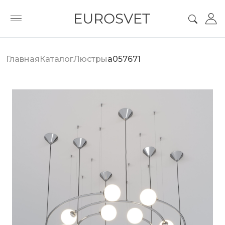
Главная
Каталог
Люстры
a057671