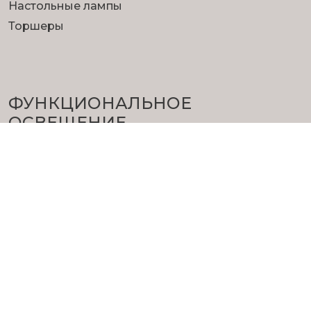
Настольные лампы
Торшеры
ФУНКЦИОНА­ЛЬНОЕ
ОСВЕЩЕНИЕ
Трековое освещение
Точечные светильники
Уличный свет
Светодиодная лента
Лампы
ЭЛЕКТРОТОВАРЫ