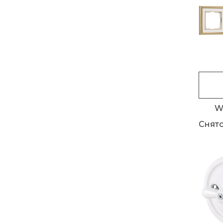
W
Снято