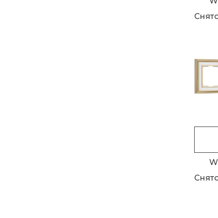
W
Снято
W
Снято