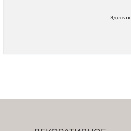
Здесь п
Уличный светодизайн
Сфотографируйте дом или участок и укажите где 