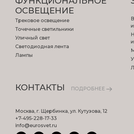
ФУНКЦИОНА­ЛЬНОЕ
есь появятся результаты ваших генерац
ОСВЕЩЕНИЕ
ия короткий период времени, рекомендуем скачивать их к
В
Трековое освещение
и
Точечные светильники
Н
Уличный свет
и
Светодиодная лента
М
Лампы
У
КОНТАКТЫ
ПОДРОБНЕЕ
Москва, г. Щербинка, ул. Кутузова, 12
+7-495-228-17-33
местить светильник и напишите уточнение по месту 
info@eurosvet.ru