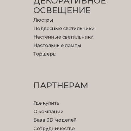
ДЕКОРАТИВНОЕ
Зд
ОСВЕЩЕНИЕ
Мы храним изображен
Люстры
Подвесные светильники
Настенные светильники
Настольные лампы
Торшеры
ПАРТНЕРАМ
Где купить
Добавление светильников
О компании
База 3D моделей
Сделайте фото пространства, где вы хотите раз
Сотрудничество