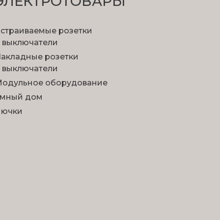
ЭЛЕКТРОТОВАРЫ
ий.
 себе на устройство.
страиваемые розетки
 выключатели
акладные розетки
 выключатели
одульное оборудование
мный дом
Лючки
размещения продукции.