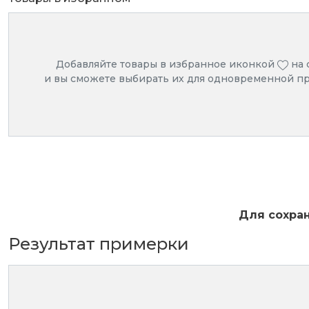
освещения для квартиры, дома, офиса или фасад
Примеры встраивания с
Добавляйте товары в избранное иконкой
на 
Замена светильника
и вы сможете выбирать их для одновременной п
Сделайте фото помещения, загрузите его в прим
Для сохра
Результат примерки