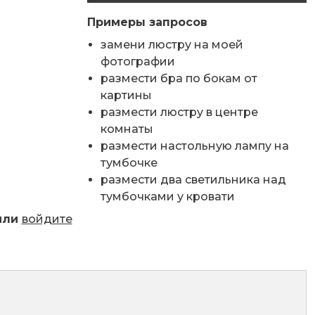
Примеры запросов
и
замени люстру на моей
фотографии
размести бра по бокам от
картины
 моей фотографии".
размести люстру в центре
комнаты
размести настольную лампу на
тумбочке
размести два светильника над
тумбочками у кровати
или
войдите