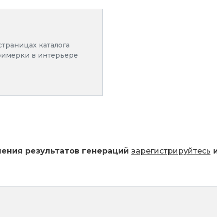
а здания.
ветильников в фотографи
страницах каталога
римерки в интерьере
ерочную и укажите в запросе "замени светильник на
нения результатов генераций
зарегистрируйтесь