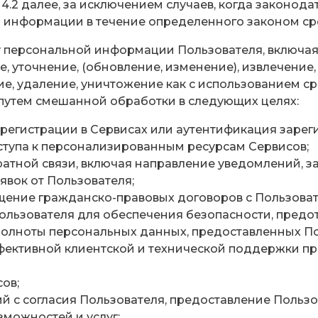
. 4.2 далее, за исключением случаев, когда законо
 информации в течение определенного законом ср
у персональной информации Пользователя, включая с
, уточнение, (обновление, изменение), извлечение
ие, удаление, уничтожение как с использованием ср
е путем смешанной обработки в следующих целях:
регистрации в Сервисах или аутентификация зарег
тупа к персонализированным ресурсам Сервисов;
ратной связи, включая направление уведомлений, з
явок от Пользователя;
щение гражданско-правовых договоров с Пользоват
ользователя для обеспечения безопасности, пред
олноты персональных данных, предоставленных По
ективной клиентской и технической поддержки пр
ов;
й с согласия Пользователя, предоставление Поль
можностей и услуг;