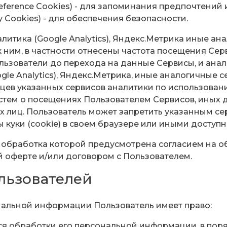
ference Cookies) - для запоминания предпочтений 
y Cookies) - для обеспечения безопасности.
литика (Google Analytics), Яндекс.Метрика иные а
к ним, в частности отнесены частота посещения Се
ользователи до перехода на данные Сервисы, и анал
gle Analytics), Яндекс.Метрика, иные аналогичные
ьцев указанных сервисов аналитики по использован
стем о посещениях Пользователем Сервисов, иных 
лиц. Пользователь может запретить указанным сер
 куки (сookie) в своем браузере или иными доступ
, обработка которой предусмотрена согласием на 
й оферте и/или договором с Пользователем.
льзователей
ональной информации Пользователь имеет право:
уюся обработки его персональной информации, в п