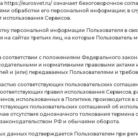
на
https://eurosvet.ru/
означает безоговорочное согла
ями обработки его персональной информации; в сл
т использования Сервисов.
аботку персональной информации Пользователя в свя
я на сайтах третьих лиц, на которые Пользователь 
в соответствии с положениями Федерального закона
нодательными и нормативными правовыми актами и
й и (или) передаваемых Пользователями и требова
 частью соответствующих пользовательских соглаше
оответствующих правил использования Сервисов, р
инов, использованных в Политике, производится в 
етствующих пользовательских соглашений об испол
учае отсутствия однозначного толкования термина 
законодательством РФ и обычаями оборота.
ьных данных подтверждается Пользователем при рег