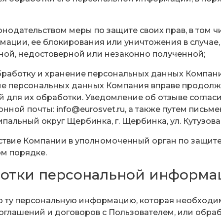
онодательством меры по защите своих прав, в том 
мации, ее блокирования или уничтожения в случае
чной, недостоверной или незаконно полученной;
р, обработку и хранение персональных данных Компан
ение персональных данных Компания вправе продол
 для их обработки. Уведомление об отзыве соглас
онной почты: info@eurosvet.ru, а также путем пис
иципальный округ Щербинка, г. Щербинка, ул. Кутузова, 
ействие Компании в уполномоченный орган по защит
м порядке.
аботки персональной информа
ько ту персональную информацию, которая необходи
глашений и договоров с Пользователем, или обраб