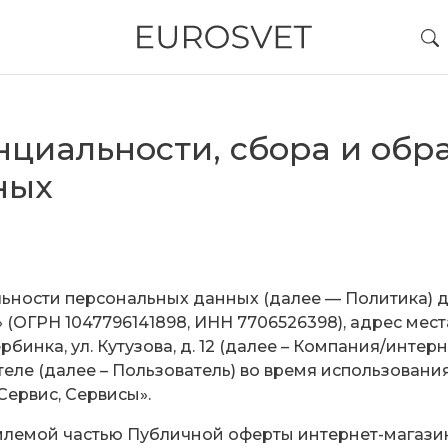
циальности, сбора и обр
ных
льности персональных данных (далее — Политика) д
ГРН 1047796141898, ИНН 7706526398), адрес места на
нка, ул. Кутузова, д. 12 (далее – Компания/интернет
ле (далее – Пользователь) во время использования им
Сервис, Сервисы».
млемой частью Публичной оферты интернет-магаз