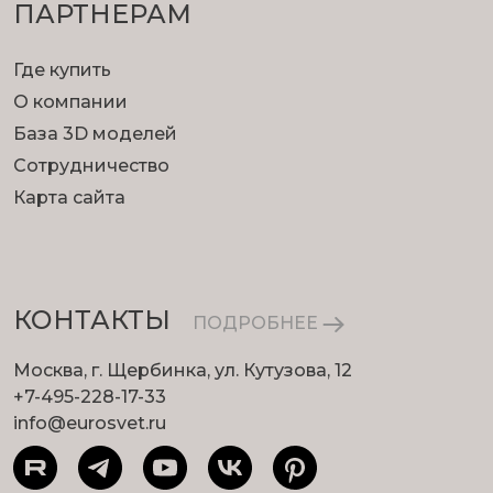
ПАРТНЕРАМ
Где купить
О компании
База 3D моделей
Сотрудничество
Помощь дизайнерам
Карта сайта
Для проектировщиков мы предлагаем
возможность сэкономить время на примерке
светильников и создании фотореалистичных
визуализаций.
КОНТАКТЫ
ПОДРОБНЕЕ
Москва, г. Щербинка, ул. Кутузова, 12
+7-495-228-17-33
info@eurosvet.ru