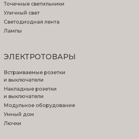
Доработка интерьера
Точечные светильники
Примерочная успешно справится с
Уличный свет
доработками интерьера: покрасит стены,
Светодиодная лента
натянет потолок.
Лампы
ЭЛЕКТРОТОВАРЫ
Встраиваемые розетки
и выключатели
Накладные розетки
Ремонт с нуля
и выключатели
Планируете ремонт, но не знаете как начать?
Модульное оборудование
Изобразите ручкой эскиз, а свет и
Умный дом
превращение его в фото мы берем на себя!
Лючки