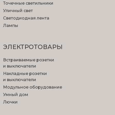
Доработка интерьера
Точечные светильники
Примерочная успешно справится с
Уличный свет
доработками интерьера: покрасит стены,
Светодиодная лента
натянет потолок.
Лампы
ЭЛЕКТРОТОВАРЫ
Встраиваемые розетки
и выключатели
Накладные розетки
Ремонт с нуля
и выключатели
Планируете ремонт, но не знаете как начать?
Модульное оборудование
Изобразите ручкой эскиз, а свет и
Умный дом
превращение его в фото мы берем на себя!
Лючки