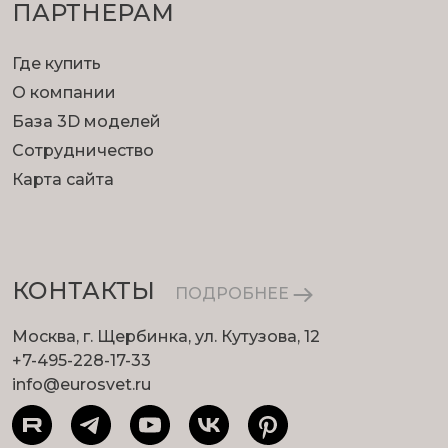
ПАРТНЕРАМ
Где купить
О компании
База 3D моделей
Сотрудничество
Помощь дизайнерам
Карта сайта
Для проектировщиков мы предлагаем
возможность сэкономить время на примерке
светильников и создании фотореалистичных
визуализаций.
КОНТАКТЫ
ПОДРОБНЕЕ
Москва, г. Щербинка, ул. Кутузова, 12
+7-495-228-17-33
info@eurosvet.ru