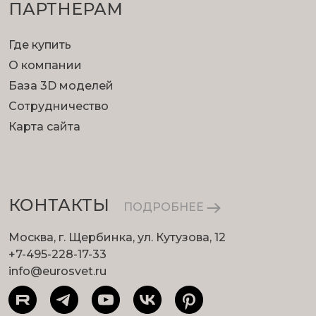
ПАРТНЕРАМ
Где купить
О компании
База 3D моделей
Сотрудничество
Помощь дизайнерам
Карта сайта
Для проектировщиков мы предлагаем
возможность сэкономить время на примерке
светильников и создании фотореалистичных
визуализаций.
КОНТАКТЫ
ПОДРОБНЕЕ
Москва, г. Щербинка, ул. Кутузова, 12
+7-495-228-17-33
info@eurosvet.ru