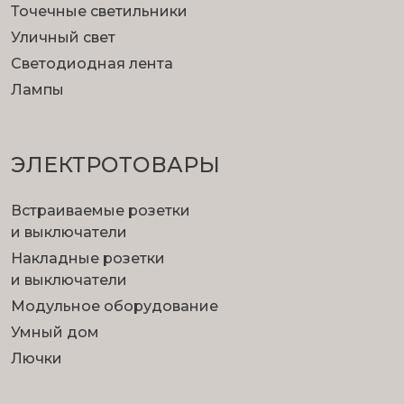
Доработка интерьера
Точечные светильники
Примерочная успешно справится с
Уличный свет
доработками интерьера: покрасит стены,
Светодиодная лента
натянет потолок.
Лампы
ЭЛЕКТРОТОВАРЫ
Встраиваемые розетки
и выключатели
Накладные розетки
Ремонт с нуля
и выключатели
Планируете ремонт, но не знаете как начать?
Модульное оборудование
Изобразите ручкой эскиз, а свет и
Умный дом
превращение его в фото мы берем на себя!
Лючки