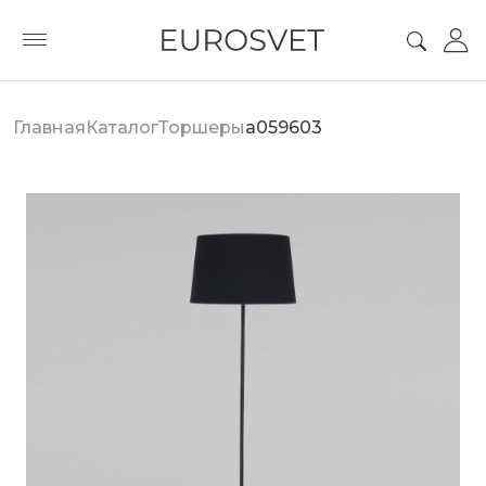
Главная
Каталог
Торшеры
a059603