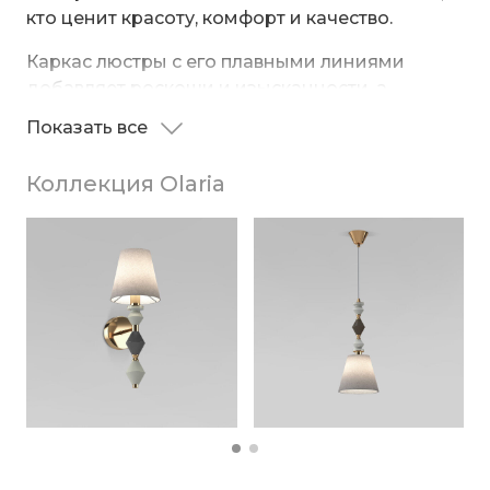
кто ценит красоту, комфорт и качество.
Каркас люстры с его плавными линиями
добавляет роскоши и изысканности, а
абажуры из ткани создают мягкое освещение.
Показать все
Декоративные элементы в центре люстры,
выполненные из керамики в контрастных
Коллекция Olaria
цветах, придают ей оригинальность и
Люстра прекрасно впишется в интерьер
подчеркивают внимание к деталям.
гостиной, столовой или спальни,
выполненный в классическом, современном
или эклектичном стиле.