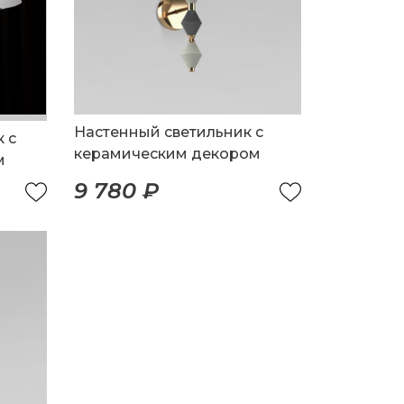
Настенный светильник с
 с
керамическим декором
м
9 780 ₽