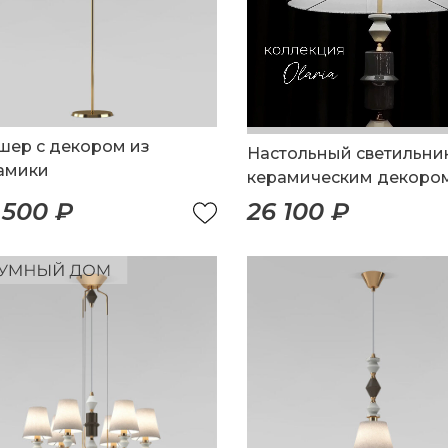
шер с декором из
Настольный светильник
амики
керамическим декоро
 500 ₽
26 100 ₽