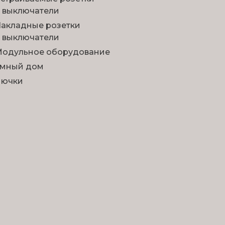
 выключатели
акладные розетки
 выключатели
одульное оборудование
мный дом
Лючки