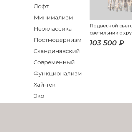
лофт
минимализм
Подвесной све
неоклассика
светильник с хр
постмодернизм
103 500 ₽
скандинавский
современный
функционализм
хай-тек
эко