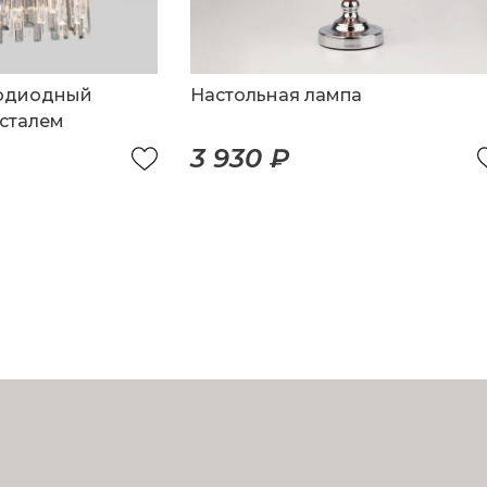
тодиодный
Настольная лампа
усталем
3 930 ₽