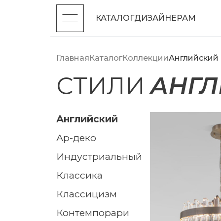
КАТАЛОГ
ДИЗАЙНЕРАМ
Главная
Каталог
Коллекции
Английский
СТИЛИ
АНГ
английский
ар-деко
индустриальный
классика
классицизм
контемпорари