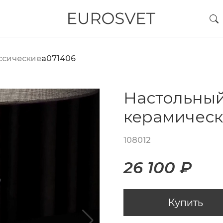
ссические
a071406
Настольный
керамичес
108012
26 100 ₽
Купить