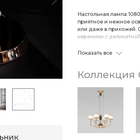
Настольная лампа 1080
приятное и нежное осв
или даже в прихожей.
керамики с деликатно
стильный акцент в люб
Показать все
Настольная лампа иде
Любителям современно
Коллекция 
Тем, кто хочет создат
в своем доме.
В качестве стильного 
близких.
льник