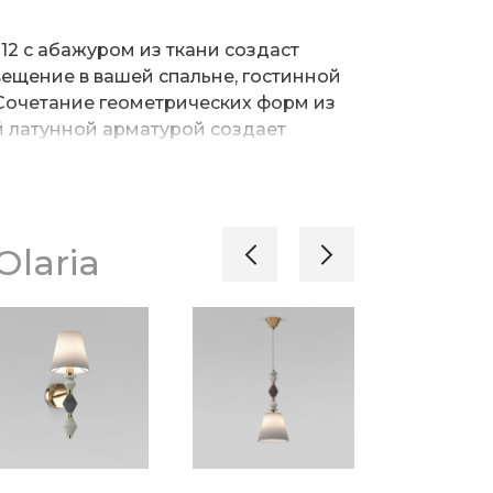
12 с абажуром из ткани создаст
ещение в вашей спальне, гостинной
 Сочетание геометрических форм из
й латунной арматурой создает
ом интерьере.
ально подойдет:
го и минималистичного дизайна.
Olaria
ь уютную и расслабляющую атмосферу
и практичного подарка для друзей и