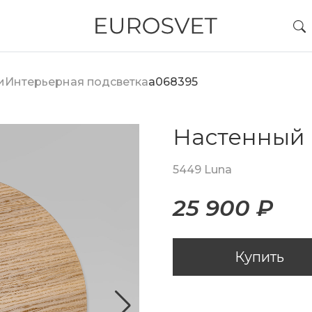
и
Интерьерная подсветка
a068395
Настенный 
5449 Luna
25 900 ₽
Купить