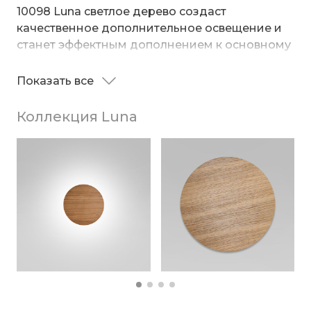
10098 Luna светлое дерево создаст
качественное дополнительное освещение и
станет эффектным дополнением к основному
источнику света. Он создает мягкое
рассеянное свечение, подходящее для
Показать все
Патрон рассчитан на максимальную
комфортного чтения книг в вечернее время.
мощность ламп 8 Вт. Корпус светильника
Коллекция Luna
выполнен из высококачественного и
прочного металла, дерева и пластика с
надежным покрытием. Светильник легко
устанавливается при помощи крепежной
планки, которая обеспечивает надежную
фиксацию светильника на стене.