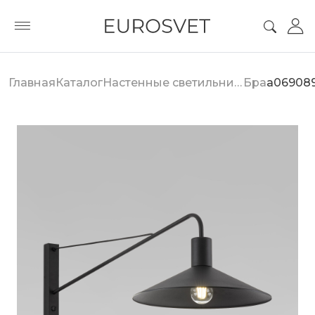
Главная
Каталог
Настенные светильники
Бра
a06908