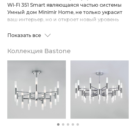
Wi-Fi 351 Smart являющаяся частью системы
Умный дом Minimir Home, не только украсит
ваш интерьер, но и откроет новый уровень
качества жизни.
Показать все
Она поможет организовать качественное
освещение на площади 30 м² и украсить
Коллекция Bastone
современный интерьер. Данный светильник
легко устанавливается на потолке при
помощи монтажной планки.
Подробнее о системе Minimir Home
Скачать приложение Minimir Home