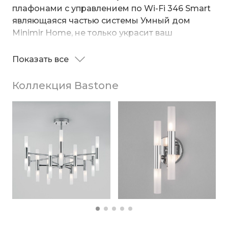
плафонами с управлением по Wi-Fi 346 Smart
являющаяся частью системы Умный дом
Minimir Home, не только украсит ваш
интерьер, но и откроет новый уровень
качества жизни.
Показать все
Она поможет организовать качественное
освещение на площади 30 м² и украсить
Коллекция Bastone
современный интерьер. Данный светильник
легко устанавливается на потолке при
помощи монтажной планки.
Подробнее о системе Minimir Home
Скачать приложение Minimir Home