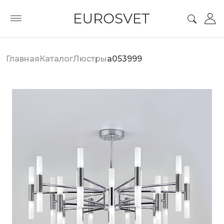
Главная
Каталог
Люстры
a053999