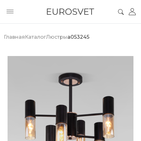
Главная
Каталог
Люстры
a053245