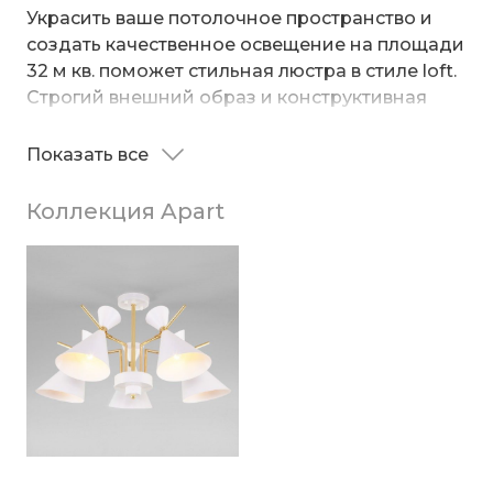
Украсить ваше потолочное пространство и
создать качественное освещение на площади
32 м кв. поможет стильная люстра в стиле loft.
Строгий внешний образ и конструктивная
простота форм привнесут в современный
интерьер индустриальный стиль, а
Показать все
В восьмирожковой люстре используются
гармоничный цветовой тандем из золота и
сменные лампы с цоколем E14, рассчитанные
белого подчеркнет его.
Коллекция Apart
на максимальную мощность 60 Вт.
Потолочный светильник оснащен
металлическими плафонами и поворотным
механизмом, позволяющим направлять
световой поток в нужном направлении. В
производстве люстры использован
высококачественный металл с надежным
защитным покрытием.