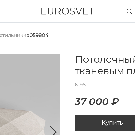
етильники
a059804
Потолочный
тканевым 
6196
37 000 ₽
Купить