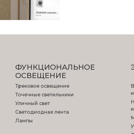
ФУНКЦИОНА­ЛЬНОЕ
ОСВЕЩЕНИЕ
Трековое освещение
В
и
Точечные светильники
Н
Уличный свет
и
Светодиодная лента
М
Лампы
У