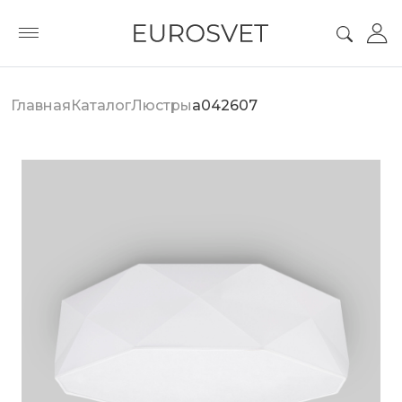
Главная
Каталог
Люстры
a042607